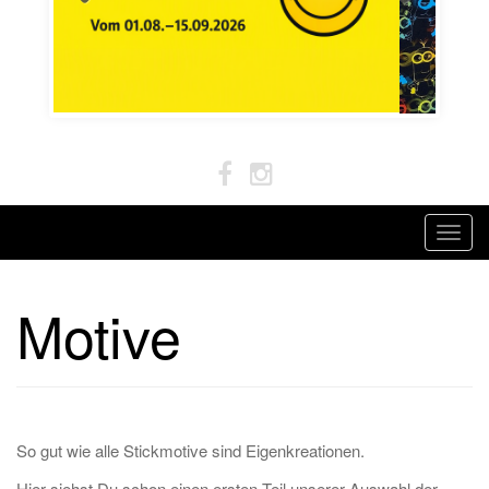
T
o
g
Motive
g
l
e
n
a
So gut wie alle Stickmotive sind Eigenkreationen.
v
i
Hier siehst Du schon einen ersten Teil unserer Auswahl der