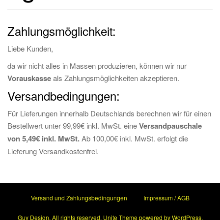
g
a
Zahlungsmöglichkeit:
t
i
Liebe Kunden,
o
da wir nicht alles in Massen produzieren, können wir nur
n
Vorauskasse
als Zahlungsmöglichkeiten akzeptieren.
Versandbedingungen:
Für Lieferungen innerhalb Deutschlands berechnen wir für einen
Bestellwert unter 99,99€ inkl. MwSt. eine
Versandpauschale
von 5,49€
inkl. MwSt.
Ab 100,00€ inkl. MwSt. erfolgt die
Lieferung Versandkostenfrei.
Versand und Zahlungsbedingungen
Impressum / AGB
Guy Design
. All rights reserved.
Unite Theme
powered by
WordPress
.