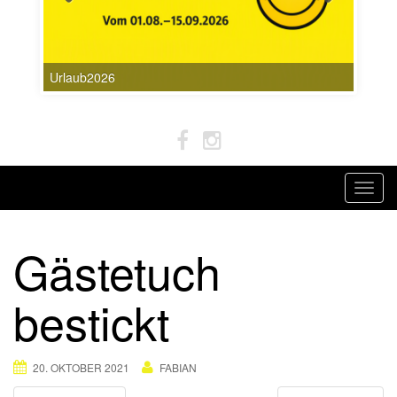
Urlaub2026
T
o
g
Gästetuch
g
l
bestickt
e
n
a
20. OKTOBER 2021
FABIAN
v
i