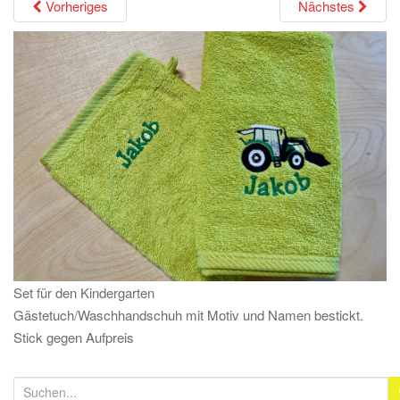
Vorheriges
Nächstes
g
a
t
i
o
n
Set für den Kindergarten
Gästetuch/Waschhandschuh mit Motiv und Namen bestickt.
Stick gegen Aufpreis
S