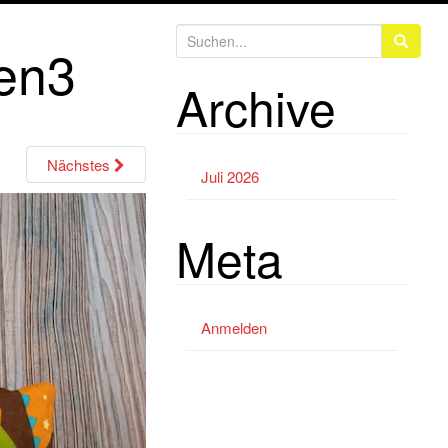
S
sen3
u
Archive
c
h
e
n
Nächstes
Juli 2026
a
c
Meta
h
:
Anmelden