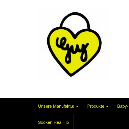
Skip to content
Mode für´s Baby und mehr…
Unsere Manufaktur
Produkte
Baby-
Socken Rea Hip