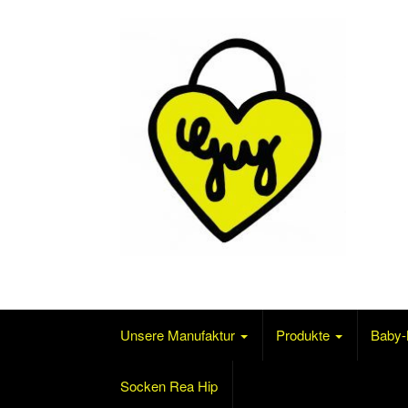
Skip to content
Mode für´s Baby und mehr…
Unsere Manufaktur
Produkte
Baby-
Socken Rea Hip