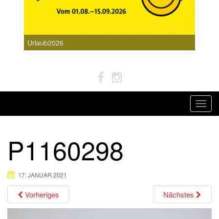
Urlaub2026
T
o
g
P1160298
g
l
e
17. JANUAR 2021
n
a
Vorheriges
Nächstes
v
i