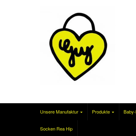
Skip to content
Mode für´s Baby und mehr…
Unsere Manufaktur
Produkte
Baby-
Socken Rea Hip