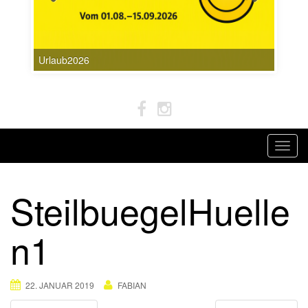
Urlaub2026
T
o
g
SteilbuegelHuelle
g
l
n1
e
n
a
22. JANUAR 2019
FABIAN
v
i