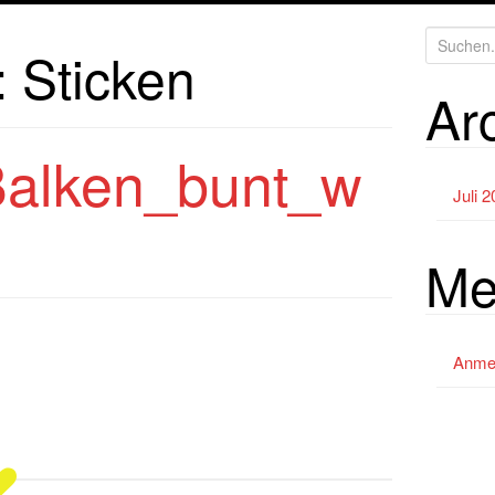
S
:
Sticken
u
Ar
c
h
e
alken_bunt_w
n
Juli 
a
c
Me
h
:
Anme