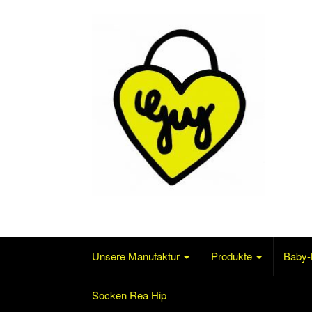
Skip to content
Mode für´s Baby und mehr…
Unsere Manufaktur
Produkte
Baby-
Socken Rea Hip