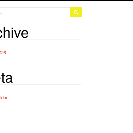
chive
2026
ta
lden